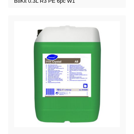
BtlKit 0.3L R3 PE 6pc W1