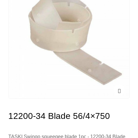
12200-34 Blade 56/4×750
TASKI Swingo squeegee blade 1pc - 12200-34 Blade