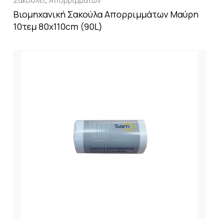
Σακούλες Απορριμμάτων
Βιομηχανική Σακούλα Απορριμμάτων Μαύρη
10τεμ 80x110cm (90L)