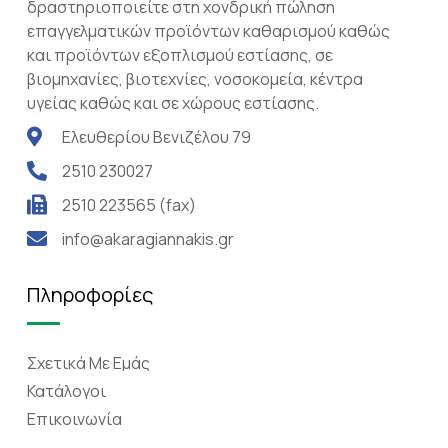
δραστηριοποιείτε στη χονδρική πώληση
επαγγελματικών προϊόντων καθαρισμού καθώς
και προϊόντων εξοπλισμού εστίασης, σε
βιομηχανίες, βιοτεχνίες, νοσοκομεία, κέντρα
υγείας καθώς και σε χώρους εστίασης.
Ελευθερίου Βενιζέλου 79
2510 230027
2510 223565 (fax)
info@akaragiannakis.gr
Πληροφορίες
Σχετικά Mε Eμάς
Κατάλογοι
Επικοινωνία