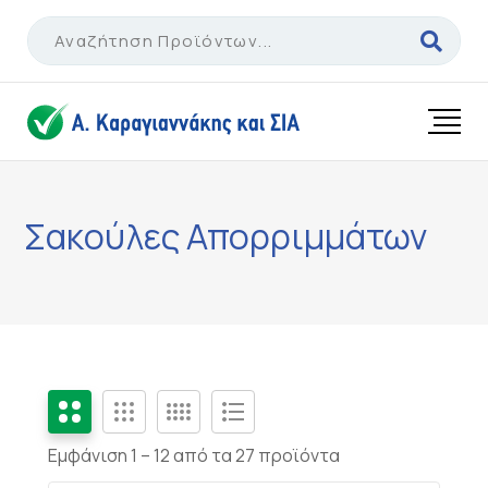
Skip
to
content
Σακούλες Απορριμμάτων
Εμφάνιση 1 –
12
από τα 27 προϊόντα