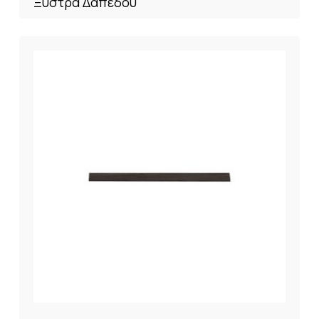
Ξύστρα Δαπέδου