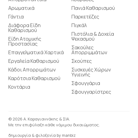
Αρωματικά
Πανιά Καθαρισμού
Γάντια
Παρκετέζες
Διάφορα Είδη
Πιγκάλ
Καθαρισμού
Πιστόλια & Δοχεία
Είδη Ατομικής
Ψεκασμού
Προστασίας
Σακούλες
Επαγγελματικά Χαρτικά
Απορριμμάτων
Εργαλεία Καθαρισμού
Σκούπες
Κάδοι Απορριμάτων
Συσκευές Χώρων
Υγιεινής
Καρότσια Καθαρισμού
Σφουγγάρια
Κοντάρια
Σφουγγαρίστρες
© 2026 Α. Καραγιαννάκης & ΣΙΑ.
Με την επιφύλαξη κάθε νόμιμου δικαιώματος.
δημιουργία & φιλοξενία by
manbiz