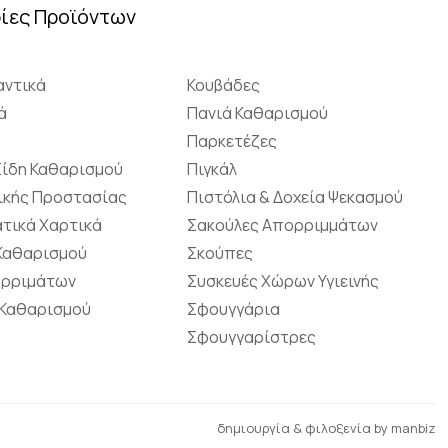
ίες Προϊόντων
ντικά
Κουβάδες
ά
Πανιά Καθαρισμού
Παρκετέζες
Είδη Καθαρισμού
Πιγκάλ
ικής Προστασίας
Πιστόλια & Δοχεία Ψεκασμού
τικά Χαρτικά
Σακούλες Απορριμμάτων
 Καθαρισμού
Σκούπες
ορριμάτων
Συσκευές Χώρων Υγιεινής
 Καθαρισμού
Σφουγγάρια
Σφουγγαρίστρες
δημιουργία & φιλοξενία by
manbiz