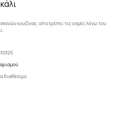
κάλι
 σκευών κουζίνας, αποτρέπει τις οσμές λόγω του
ει.
310325
θαρισμού
α διαθέσιμο