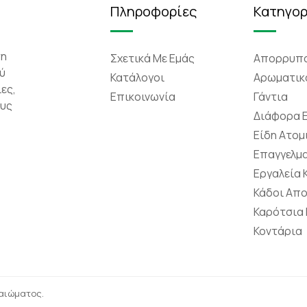
Πληροφορίες
Κατηγορ
τη
Σχετικά Mε Eμάς
Απορρυπα
ύ
Κατάλογοι
Αρωματικ
ες,
Επικοινωνία
Γάντια
ους
Διάφορα 
Είδη Ατομ
Επαγγελμα
Εργαλεία
Κάδοι Απ
Καρότσια
Κοντάρια
καιώματος.