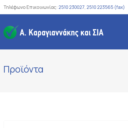
Skip
Τηλέφωνο Επικοινωνίας:
2510 230027
,
2510 223565 (fax)
to
content
Προϊόντα