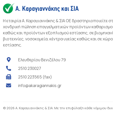
Η εταιρία Α. Καραγιαννάκης & ΣΙΑ ΟΕ δραστηριοποιείτε σ
χονδρική πώληση επαγγελματικών προϊόντων καθαρισμο
καθώς και προϊόντων εξοπλισμού εστίασης, σε βιομηχανί
βιοτεχνίες, νοσοκομεία, κέντρα υγείας καθώς και σε χώρ
εστίασης.
Ελευθερίου Βενιζέλου 79
2510 230027
2510 223565 (fax)
info@akaragiannakis.gr
© 2026 Α. Καραγιαννάκης & ΣΙΑ. Με την επιφύλαξη κάθε νόμιμου δι