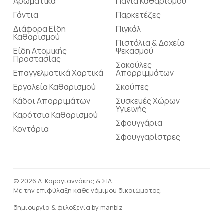
Αρωματικά
Πανιά Καθαρισμού
Γάντια
Παρκετέζες
Διάφορα Είδη
Πιγκάλ
Καθαρισμού
Πιστόλια & Δοχεία
Είδη Ατομικής
Ψεκασμού
Προστασίας
Σακούλες
Επαγγελματικά Χαρτικά
Απορριμμάτων
Εργαλεία Καθαρισμού
Σκούπες
Κάδοι Απορριμάτων
Συσκευές Χώρων
Υγιεινής
Καρότσια Καθαρισμού
Σφουγγάρια
Κοντάρια
Σφουγγαρίστρες
© 2026 Α. Καραγιαννάκης & ΣΙΑ.
Με την επιφύλαξη κάθε νόμιμου δικαιώματος.
δημιουργία & φιλοξενία by
manbiz