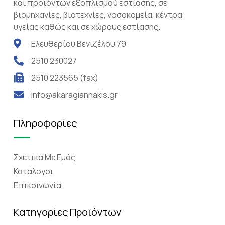
και προϊόντων εξοπλισμού εστίασης, σε
βιομηχανίες, βιοτεχνίες, νοσοκομεία, κέντρα
υγείας καθώς και σε χώρους εστίασης.
Ελευθερίου Βενιζέλου 79
2510 230027
2510 223565 (fax)
info@akaragiannakis.gr
Πληροφορίες
Σχετικά Mε Eμάς
Κατάλογοι
Επικοινωνία
Κατηγορίες Προϊόντων