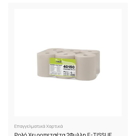
Επαγγελματικά Χαρτικά
Ρολό Χειροπετσέτα 2Φυλλη E-TISSUE