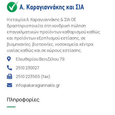
Η εταιρία Α. Καραγιαννάκης & ΣΙΑ ΟΕ
δραστηριοποιείτε στη χονδρική πώληση
επαγγελματικών προϊόντων καθαρισμού καθώς
και προϊόντων εξοπλισμού εστίασης, σε
βιομηχανίες, βιοτεχνίες, νοσοκομεία, κέντρα
υγείας καθώς και σε χώρους εστίασης.
Ελευθερίου Βενιζέλου 79
2510 230027
2510 223565 (fax)
info@akaragiannakis.gr
Πληροφορίες