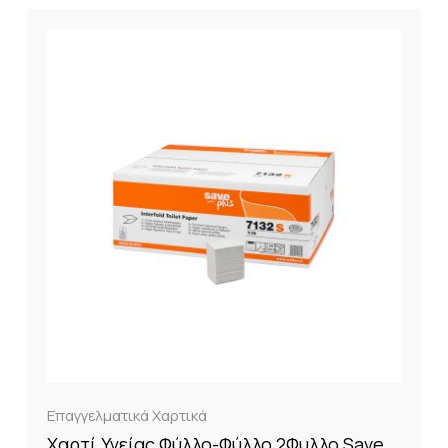
Επαγγελματικά Χαρτικά
Χαρτί Υγείας Φύλλο-Φύλλο 2Φυλλο Save