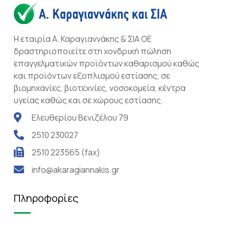
Η εταιρία Α. Καραγιαννάκης & ΣΙΑ ΟΕ
δραστηριοποιείτε στη χονδρική πώληση
επαγγελματικών προϊόντων καθαρισμού καθώς
και προϊόντων εξοπλισμού εστίασης, σε
βιομηχανίες, βιοτεχνίες, νοσοκομεία, κέντρα
υγείας καθώς και σε χώρους εστίασης.
Ελευθερίου Βενιζέλου 79
2510 230027
2510 223565 (fax)
info@akaragiannakis.gr
Πληροφορίες