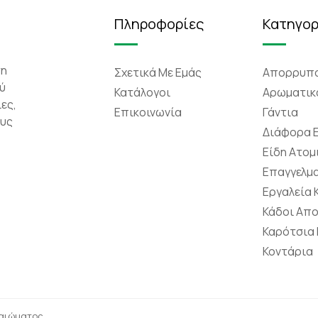
Πληροφορίες
Κατηγορ
τη
Σχετικά Mε Eμάς
Απορρυπα
ύ
Κατάλογοι
Αρωματικ
ες,
Επικοινωνία
Γάντια
ους
Διάφορα 
Είδη Ατομ
Επαγγελμα
Εργαλεία
Κάδοι Απ
Καρότσια
Κοντάρια
καιώματος.