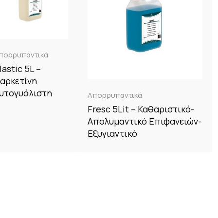
πορρυπαντικά
lastic 5L –
αρκετίνη
υτογυάλιστη
Απορρυπαντικά
Fresc 5Lit – Καθαριστικό-
Απολυμαντικό Επιφανειών-
Εξυγιαντικό