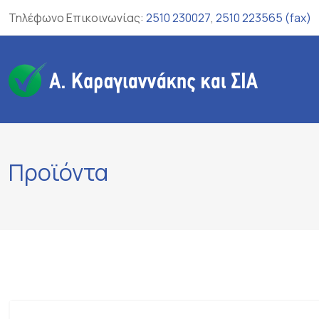
Skip
Τηλέφωνο Επικοινωνίας:
2510 230027
,
2510 223565 (fax)
to
content
Προϊόντα