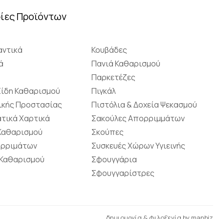
ίες Προϊόντων
ντικά
Κουβάδες
ά
Πανιά Καθαρισμού
Παρκετέζες
Είδη Καθαρισμού
Πιγκάλ
ικής Προστασίας
Πιστόλια & Δοχεία Ψεκασμού
τικά Χαρτικά
Σακούλες Απορριμμάτων
 Καθαρισμού
Σκούπες
ορριμάτων
Συσκευές Χώρων Υγιεινής
 Καθαρισμού
Σφουγγάρια
Σφουγγαρίστρες
δημιουργία & φιλοξενία by
manbiz