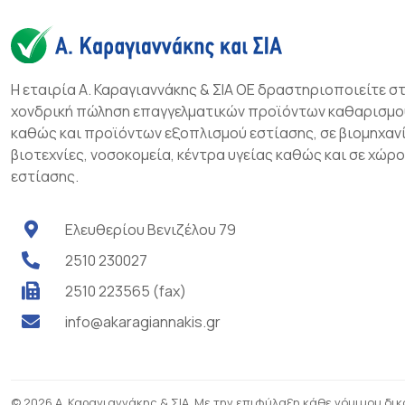
Η εταιρία Α. Καραγιαννάκης & ΣΙΑ ΟΕ δραστηριοποιείτε σ
χονδρική πώληση επαγγελματικών προϊόντων καθαρισμο
καθώς και προϊόντων εξοπλισμού εστίασης, σε βιομηχανί
βιοτεχνίες, νοσοκομεία, κέντρα υγείας καθώς και σε χώρ
εστίασης.
Ελευθερίου Βενιζέλου 79
2510 230027
2510 223565 (fax)
info@akaragiannakis.gr
© 2026 Α. Καραγιαννάκης & ΣΙΑ. Με την επιφύλαξη κάθε νόμιμου δι