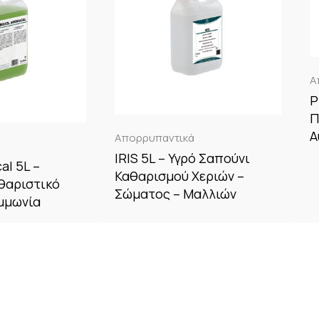
Α
P
Π
Α
Απορρυπαντικά
IRIS 5L – Υγρό Σαπούνι
al 5L –
Καθαρισμού Χεριών –
θαριστικό
Σώματος – Μαλλιών
μμωνία