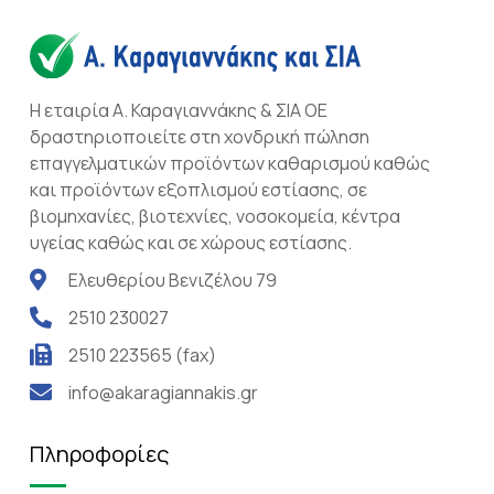
Η εταιρία Α. Καραγιαννάκης & ΣΙΑ ΟΕ
δραστηριοποιείτε στη χονδρική πώληση
επαγγελματικών προϊόντων καθαρισμού καθώς
και προϊόντων εξοπλισμού εστίασης, σε
βιομηχανίες, βιοτεχνίες, νοσοκομεία, κέντρα
υγείας καθώς και σε χώρους εστίασης.
Ελευθερίου Βενιζέλου 79
2510 230027
2510 223565 (fax)
info@akaragiannakis.gr
Πληροφορίες