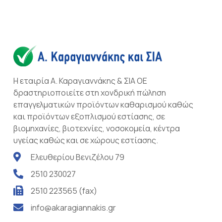
Η εταιρία Α. Καραγιαννάκης & ΣΙΑ ΟΕ
δραστηριοποιείτε στη χονδρική πώληση
επαγγελματικών προϊόντων καθαρισμού καθώς
και προϊόντων εξοπλισμού εστίασης, σε
βιομηχανίες, βιοτεχνίες, νοσοκομεία, κέντρα
υγείας καθώς και σε χώρους εστίασης.
Ελευθερίου Βενιζέλου 79
2510 230027
2510 223565 (fax)
info@akaragiannakis.gr