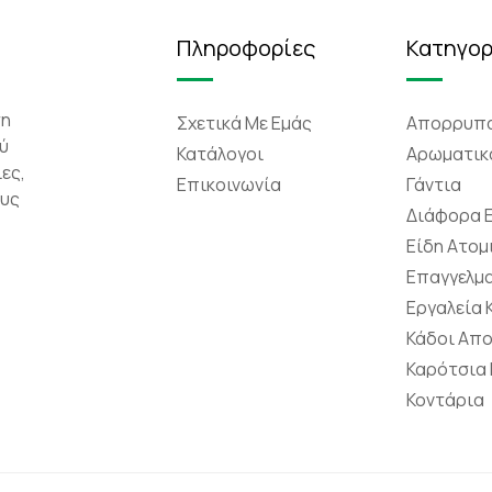
Πληροφορίες
Κατηγορ
τη
Σχετικά Mε Eμάς
Απορρυπα
ύ
Κατάλογοι
Αρωματικ
ες,
Επικοινωνία
Γάντια
ους
Διάφορα 
Είδη Ατομ
Επαγγελμα
Εργαλεία
Κάδοι Απ
Καρότσια
Κοντάρια