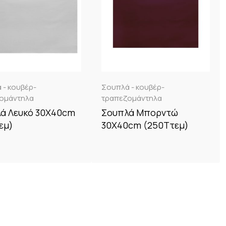
 - κουβέρ-
Σουπλά - κουβέρ-
ομάντηλα
τραπεζομάντηλα
ά Λευκό 30X40cm
Σουπλά Μπορντώ
εμ)
30X40cm (250Tτεμ)