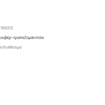
T000212
 κουβέρ-τραπεζομάντηλα
α διαθέσιμο