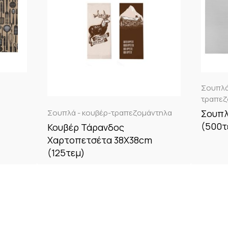
Σουπλά
τραπεζ
Σουπλ
Σουπλά - κουβέρ-τραπεζομάντηλα
(500τ
Κουβέρ Τάρανδος
Χαρτοπετσέτα 38Χ38cm
(125τεμ)