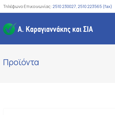
Skip
Τηλέφωνο Επικοινωνίας:
2510 230027
,
2510 223565 (fax)
to
content
Προϊόντα