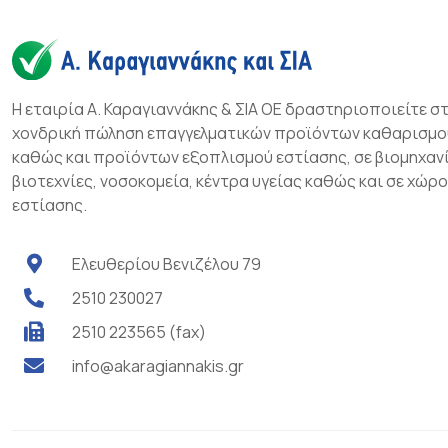
Η εταιρία Α. Καραγιαννάκης & ΣΙΑ ΟΕ δραστηριοποιείτε σ
χονδρική πώληση επαγγελματικών προϊόντων καθαρισμο
καθώς και προϊόντων εξοπλισμού εστίασης, σε βιομηχανί
βιοτεχνίες, νοσοκομεία, κέντρα υγείας καθώς και σε χώρ
εστίασης.
Ελευθερίου Βενιζέλου 79
2510 230027
2510 223565 (fax)
info@akaragiannakis.gr