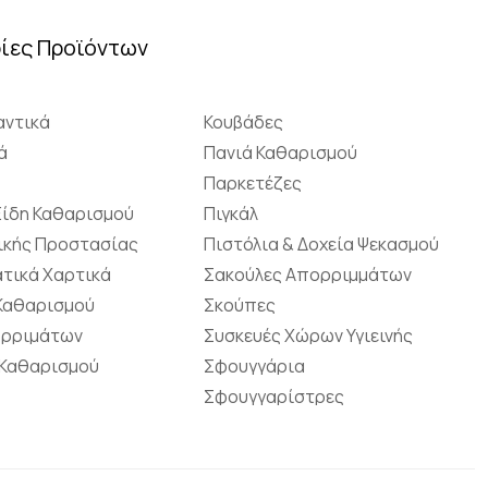
ίες Προϊόντων
ντικά
Κουβάδες
ά
Πανιά Καθαρισμού
Παρκετέζες
Είδη Καθαρισμού
Πιγκάλ
ικής Προστασίας
Πιστόλια & Δοχεία Ψεκασμού
τικά Χαρτικά
Σακούλες Απορριμμάτων
 Καθαρισμού
Σκούπες
ορριμάτων
Συσκευές Χώρων Υγιεινής
 Καθαρισμού
Σφουγγάρια
Σφουγγαρίστρες