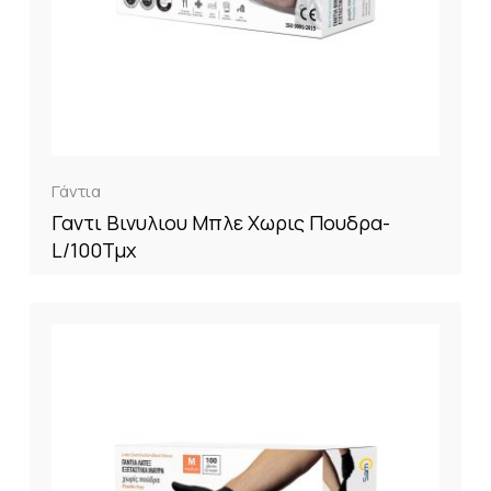
Γάντια
Γαντι Βινυλιου Μπλε Χωρις Πουδρα-
L/100Τμχ