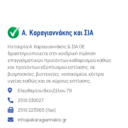
Η εταιρία Α. Καραγιαννάκης & ΣΙΑ ΟΕ
δραστηριοποιείτε στη χονδρική πώληση
επαγγελματικών προϊόντων καθαρισμού καθώς
και προϊόντων εξοπλισμού εστίασης, σε
βιομηχανίες, βιοτεχνίες, νοσοκομεία, κέντρα
υγείας καθώς και σε χώρους εστίασης.
Ελευθερίου Βενιζέλου 79
2510 230027
2510 223565 (fax)
info@akaragiannakis.gr