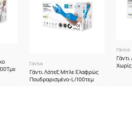
Γάντια
Γάντι
κο
Γάντια
Χωρίς
100Τμχ
Γάντι Λάτεξ Μπλε Ελαφρώς
Πουδραρισμένο-L/100τεμ