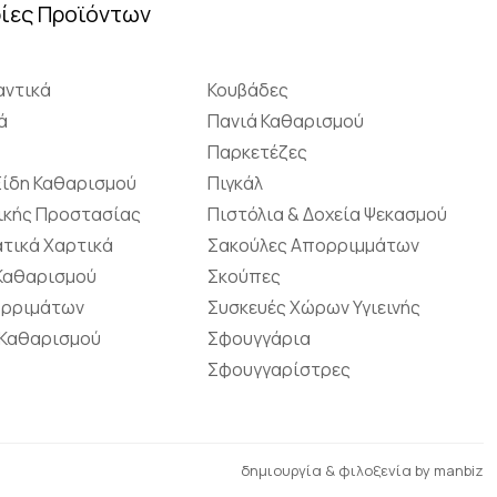
ίες Προϊόντων
ντικά
Κουβάδες
ά
Πανιά Καθαρισμού
Παρκετέζες
Είδη Καθαρισμού
Πιγκάλ
ικής Προστασίας
Πιστόλια & Δοχεία Ψεκασμού
τικά Χαρτικά
Σακούλες Απορριμμάτων
 Καθαρισμού
Σκούπες
ορριμάτων
Συσκευές Χώρων Υγιεινής
 Καθαρισμού
Σφουγγάρια
Σφουγγαρίστρες
δημιουργία & φιλοξενία by
manbiz