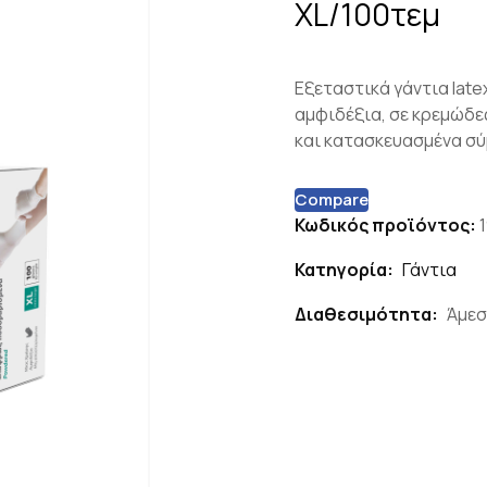
XL/100τεμ
Εξεταστικά γάντια late
αμφιδέξια, σε κρεμώδε
και κατασκευασμένα σύ
Compare
Κωδικός προϊόντος:
Κατηγορία:
Γάντια
Διαθεσιμότητα:
Άμεσ