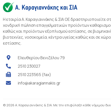
Η εταιρία Α. Καραγιαννάκης & ΣΙΑ ΟΕ δραστηριοποιείτε σ
χονδρική πώληση επαγγελματικών προϊόντων καθαρισμο
καθώς και προϊόντων εξοπλισμού εστίασης, σε βιομηχανί
βιοτεχνίες, νοσοκομεία, κέντρα υγείας καθώς και σε χώρ
εστίασης.
Ελευθερίου Βενιζέλου 79
2510 230027
2510 223565 (fax)
info@akaragiannakis.gr
© 2026 Α. Καραγιαννάκης & ΣΙΑ. Με την επιφύλαξη κάθε νόμιμου δι