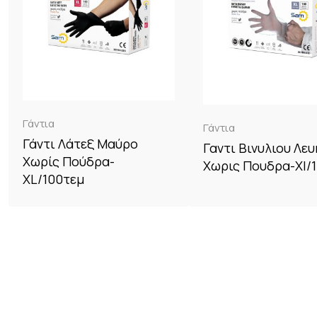
Γάντια
Γάντια
Γάντι Λάτεξ Μαύρο
Γαντι Βινυλιου Λευ
Χωρίς Πούδρα-
Χωρις Πουδρα-Xl/
XL/100τεμ