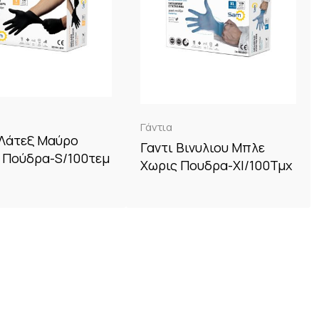
Γάντια
 Λάτεξ Μαύρο
Γαντι Βινυλιου Μπλε
 Πούδρα-S/100τεμ
Χωρις Πουδρα-Xl/100Τμχ