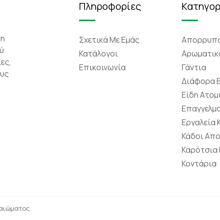
Πληροφορίες
Κατηγορ
τη
Σχετικά Mε Eμάς
Απορρυπα
ύ
Κατάλογοι
Αρωματικ
ες,
Επικοινωνία
Γάντια
ους
Διάφορα 
Είδη Ατομ
Επαγγελμα
Εργαλεία
Κάδοι Απ
Καρότσια
Κοντάρια
καιώματος.