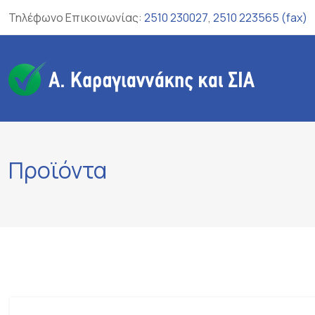
Skip
Τηλέφωνο Επικοινωνίας:
2510 230027
,
2510 223565 (fax)
to
content
Προϊόντα