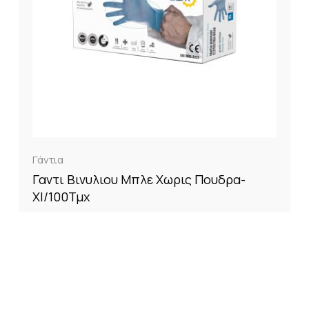
Γάντια
Γαντι Βινυλιου Μπλε Χωρις Πουδρα-
Xl/100Τμχ