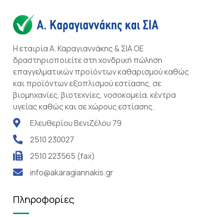
Η εταιρία Α. Καραγιαννάκης & ΣΙΑ ΟΕ
δραστηριοποιείτε στη χονδρική πώληση
επαγγελματικών προϊόντων καθαρισμού καθώς
και προϊόντων εξοπλισμού εστίασης, σε
βιομηχανίες, βιοτεχνίες, νοσοκομεία, κέντρα
υγείας καθώς και σε χώρους εστίασης.
Ελευθερίου Βενιζέλου 79
2510 230027
2510 223565 (fax)
info@akaragiannakis.gr
Πληροφορίες