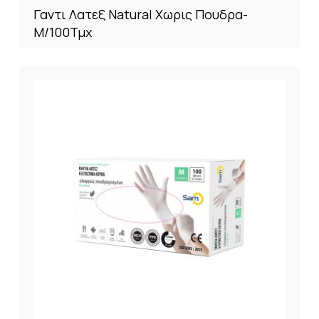
Γαντι Λατεξ Natural Χωρις Πουδρα-
M/100Τμχ