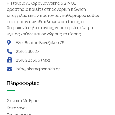
Η εταιρία Α. Καραγιαννάκης & ΣΙΑ ΟΕ
δραστηριοποιείτε στη χονδρική πώληση
επαγγελματικών προϊόντων καθαρισμού καθώς
και προϊόντων εξοπλισμού εστίασης, σε
βιομηχανίες, βιοτεχνίες, νοσοκομεία, κέντρα
υγείας καθώς και σε χώρους εστίασης.
Ελευθερίου Βενιζέλου 79
2510 230027
2510 223565 (fax)
info@akaragiannakis.gr
Πληροφορίες
Σχετικά Mε Eμάς
Κατάλογοι
Επικοινωνία