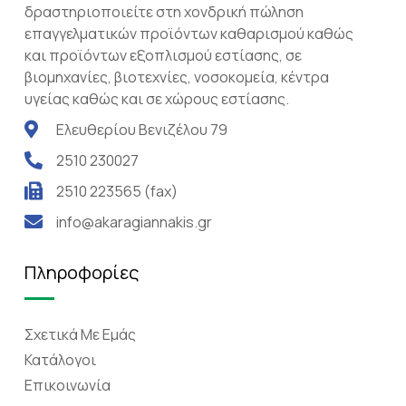
δραστηριοποιείτε στη χονδρική πώληση
επαγγελματικών προϊόντων καθαρισμού καθώς
και προϊόντων εξοπλισμού εστίασης, σε
βιομηχανίες, βιοτεχνίες, νοσοκομεία, κέντρα
υγείας καθώς και σε χώρους εστίασης.
Ελευθερίου Βενιζέλου 79
2510 230027
2510 223565 (fax)
info@akaragiannakis.gr
Πληροφορίες
Σχετικά Mε Eμάς
Κατάλογοι
Επικοινωνία