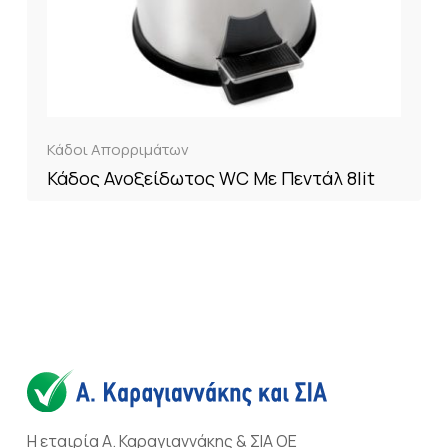
Κάδοι Απορριμάτων
Κάδος Ανοξείδωτος WC Με Πεντάλ 8lit
Η εταιρία Α. Καραγιαννάκης & ΣΙΑ ΟΕ