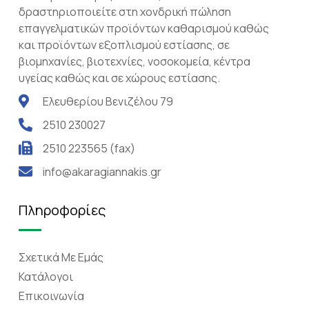
δραστηριοποιείτε στη χονδρική πώληση
επαγγελματικών προϊόντων καθαρισμού καθώς
και προϊόντων εξοπλισμού εστίασης, σε
βιομηχανίες, βιοτεχνίες, νοσοκομεία, κέντρα
υγείας καθώς και σε χώρους εστίασης.
Ελευθερίου Βενιζέλου 79
2510 230027
2510 223565 (fax)
info@akaragiannakis.gr
Πληροφορίες
Σχετικά Mε Eμάς
Κατάλογοι
Επικοινωνία