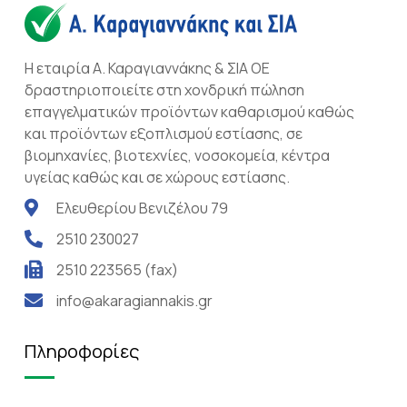
Η εταιρία Α. Καραγιαννάκης & ΣΙΑ ΟΕ
δραστηριοποιείτε στη χονδρική πώληση
επαγγελματικών προϊόντων καθαρισμού καθώς
και προϊόντων εξοπλισμού εστίασης, σε
βιομηχανίες, βιοτεχνίες, νοσοκομεία, κέντρα
υγείας καθώς και σε χώρους εστίασης.
Ελευθερίου Βενιζέλου 79
2510 230027
2510 223565 (fax)
info@akaragiannakis.gr
Πληροφορίες