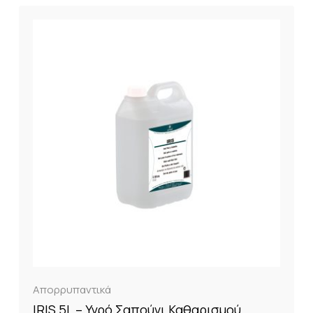
Απορρυπαντικά
IRIS 5L – Υγρό Σαπούνι Καθαρισμού