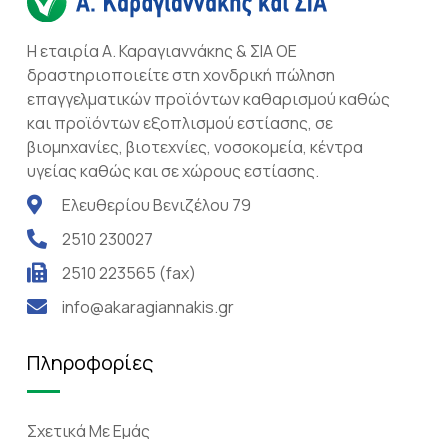
Η εταιρία Α. Καραγιαννάκης & ΣΙΑ ΟΕ
δραστηριοποιείτε στη χονδρική πώληση
επαγγελματικών προϊόντων καθαρισμού καθώς
και προϊόντων εξοπλισμού εστίασης, σε
βιομηχανίες, βιοτεχνίες, νοσοκομεία, κέντρα
υγείας καθώς και σε χώρους εστίασης.
Ελευθερίου Βενιζέλου 79
2510 230027
2510 223565 (fax)
info@akaragiannakis.gr
Πληροφορίες
Σχετικά Mε Eμάς