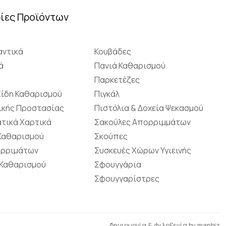
ίες Προϊόντων
ντικά
Κουβάδες
ά
Πανιά Καθαρισμού
Παρκετέζες
Είδη Καθαρισμού
Πιγκάλ
ικής Προστασίας
Πιστόλια & Δοχεία Ψεκασμού
τικά Χαρτικά
Σακούλες Απορριμμάτων
 Καθαρισμού
Σκούπες
ορριμάτων
Συσκευές Χώρων Υγιεινής
 Καθαρισμού
Σφουγγάρια
Σφουγγαρίστρες
δημιουργία & φιλοξενία by
manbiz