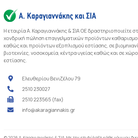
Η εταιρία Α. Καραγιαννάκης & ΣΙΑ ΟΕ δραστηριοποιείτε σ
χονδρική πώληση επαγγελματικών προϊόντων καθαρισμο
καθώς και προϊόντων εξοπλισμού εστίασης, σε βιομηχανί
βιοτεχνίες, νοσοκομεία, κέντρα υγείας καθώς και σε χώρ
εστίασης.
Ελευθερίου Βενιζέλου 79
2510 230027
2510 223565 (fax)
info@akaragiannakis.gr
© 2026 Α. Καραγιαννάκης & ΣΙΑ. Με την επιφύλαξη κάθε νόμιμου δι