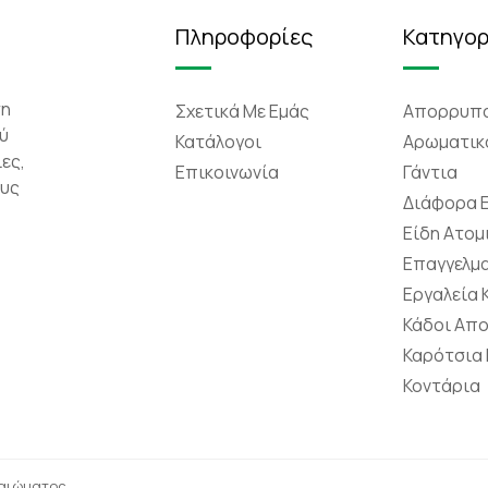
Πληροφορίες
Κατηγορ
τη
Σχετικά Mε Eμάς
Απορρυπα
ύ
Κατάλογοι
Αρωματικ
ες,
Επικοινωνία
Γάντια
ους
Διάφορα 
Είδη Ατομ
Επαγγελμα
Εργαλεία
Κάδοι Απ
Καρότσια
Κοντάρια
καιώματος.