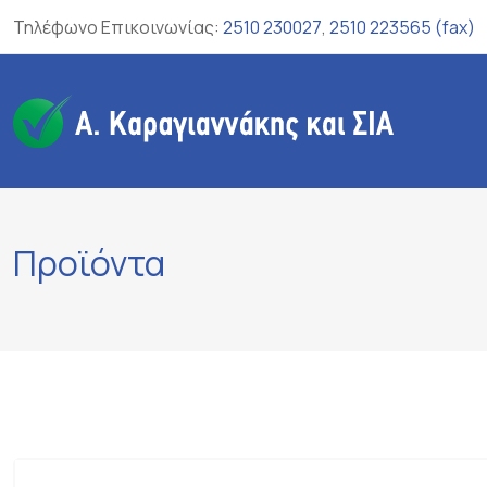
Skip
Τηλέφωνο Επικοινωνίας:
2510 230027
,
2510 223565 (fax)
to
content
Προϊόντα