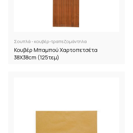
Σουπλά - κουβέρ-τραπεζομάντηλα
Κουβέρ Μπαμπού Χαρτοπετσέτα
38Χ38cm (125τεμ)