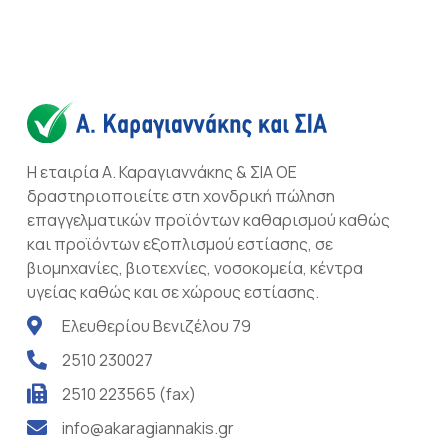
Η εταιρία Α. Καραγιαννάκης & ΣΙΑ ΟΕ
δραστηριοποιείτε στη χονδρική πώληση
επαγγελματικών προϊόντων καθαρισμού καθώς
και προϊόντων εξοπλισμού εστίασης, σε
βιομηχανίες, βιοτεχνίες, νοσοκομεία, κέντρα
υγείας καθώς και σε χώρους εστίασης.
Ελευθερίου Βενιζέλου 79
2510 230027
2510 223565 (fax)
info@akaragiannakis.gr