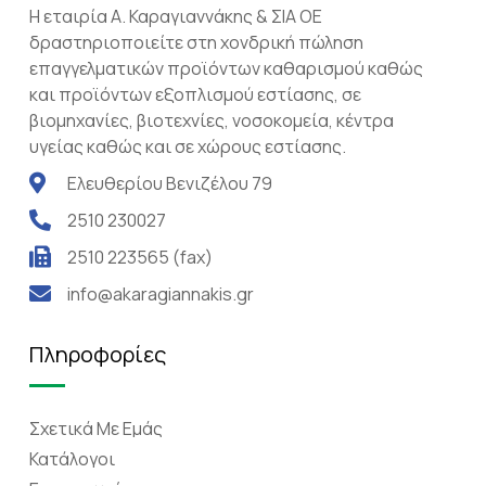
Η εταιρία Α. Καραγιαννάκης & ΣΙΑ ΟΕ
δραστηριοποιείτε στη χονδρική πώληση
επαγγελματικών προϊόντων καθαρισμού καθώς
και προϊόντων εξοπλισμού εστίασης, σε
βιομηχανίες, βιοτεχνίες, νοσοκομεία, κέντρα
υγείας καθώς και σε χώρους εστίασης.
Ελευθερίου Βενιζέλου 79
2510 230027
2510 223565 (fax)
info@akaragiannakis.gr
Πληροφορίες
Σχετικά Mε Eμάς
Κατάλογοι