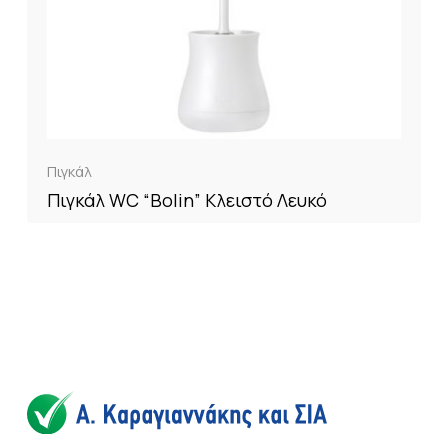
Πιγκάλ
Πιγκάλ WC “Bolin” Κλειστό Λευκό