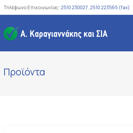
Skip
Τηλέφωνο Επικοινωνίας:
2510 230027
,
2510 223565 (fax)
to
content
Προϊόντα