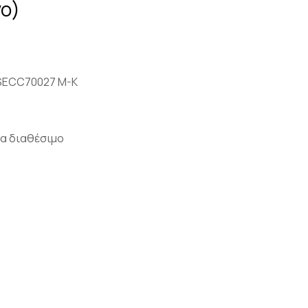
ο)
SECC70027 M-K
α διαθέσιμο