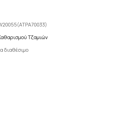
W20055(ATPA70033)
Καθαρισμού Τζαμιών
α διαθέσιμο