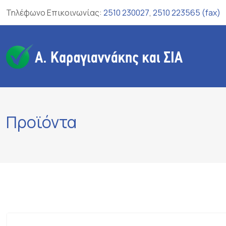
Skip
Τηλέφωνο Επικοινωνίας:
2510 230027
,
2510 223565 (fax)
to
content
Προϊόντα