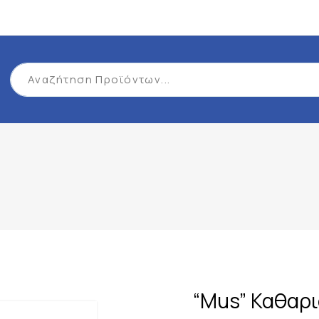
“Mus” Καθαρ