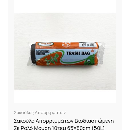
Σακούλες Απορριμμάτων
Σακούλα Απορριμμάτων Βιοδιασπώμενη
Σε Ρολό Μαύρη 10τεμ 65X80cm (50L)