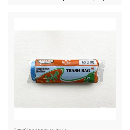
Σακούλες Απορριμμάτων