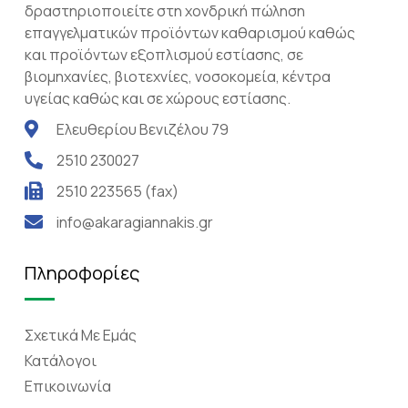
δραστηριοποιείτε στη χονδρική πώληση
επαγγελματικών προϊόντων καθαρισμού καθώς
και προϊόντων εξοπλισμού εστίασης, σε
βιομηχανίες, βιοτεχνίες, νοσοκομεία, κέντρα
υγείας καθώς και σε χώρους εστίασης.
Ελευθερίου Βενιζέλου 79
2510 230027
2510 223565 (fax)
info@akaragiannakis.gr
Πληροφορίες
Σχετικά Mε Eμάς
Κατάλογοι
Επικοινωνία