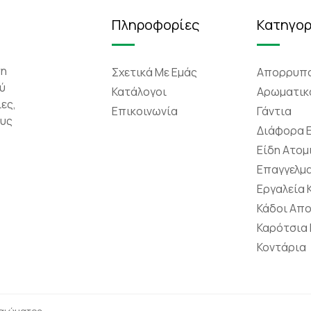
Πληροφορίες
Κατηγορ
τη
Σχετικά Mε Eμάς
Απορρυπα
ύ
Κατάλογοι
Αρωματικ
ες,
Επικοινωνία
Γάντια
ους
Διάφορα 
Είδη Ατομ
Επαγγελμα
Εργαλεία
Κάδοι Απ
Καρότσια
Κοντάρια
καιώματος.