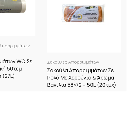
 Απορριμμάτων
μάτων WC Σε
Σακούλες Απορριμμάτων
κή 50τεμ
Σακούλα Απορριμμάτων Σε
 (27L)
Ρολό Με Χερούλια & Άρωμα
Βανίλια 58×72 – 50L (20τμχ)