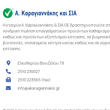
Η εταιρία Α. Καραγιαννάκης & ΣΙΑ ΟΕ δραστηριοποιείτε σ
χονδρική πώληση επαγγελματικών προϊόντων καθαρισμο
καθώς και προϊόντων εξοπλισμού εστίασης, σε βιομηχανί
βιοτεχνίες, νοσοκομεία, κέντρα υγείας καθώς και σε χώρ
εστίασης.
Ελευθερίου Βενιζέλου 79
2510 230027
2510 223565 (fax)
info@akaragiannakis.gr
© 2026 Α. Καραγιαννάκης & ΣΙΑ. Με την επιφύλαξη κάθε νόμιμου δι