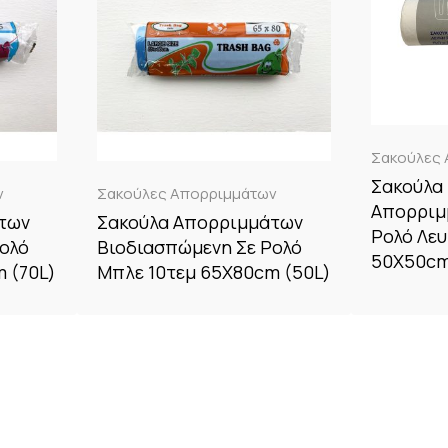
Σακούλες
Σακούλα
ν
Σακούλες Απορριμμάτων
Απορριμ
των
Σακούλα Απορριμμάτων
Ρολό Λευ
ολό
Βιοδιασπώμενη Σε Ρολό
50X50cm
 (70L)
Μπλε 10τεμ 65X80cm (50L)