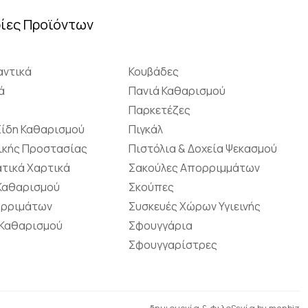
ίες Προϊόντων
ντικά
Κουβάδες
ά
Πανιά Καθαρισμού
Παρκετέζες
Είδη Καθαρισμού
Πιγκάλ
ικής Προστασίας
Πιστόλια & Δοχεία Ψεκασμού
τικά Χαρτικά
Σακούλες Απορριμμάτων
 Καθαρισμού
Σκούπες
ορριμάτων
Συσκευές Χώρων Υγιεινής
 Καθαρισμού
Σφουγγάρια
Σφουγγαρίστρες
δημιουργία & φιλοξενία by
manbiz