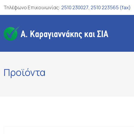
Skip
Τηλέφωνο Επικοινωνίας:
2510 230027
,
2510 223565 (fax)
to
content
Προϊόντα