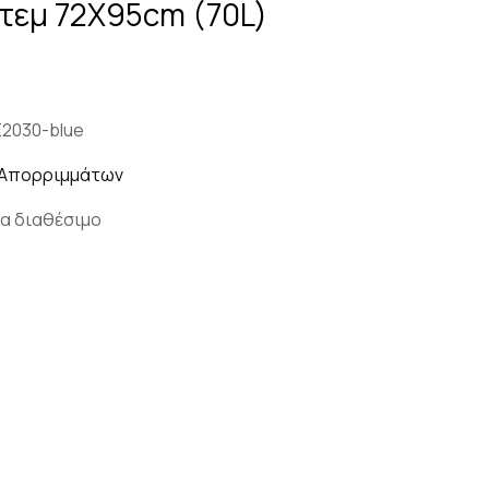
τεμ 72X95cm (70L)
E2030-blue
 Απορριμμάτων
α διαθέσιμο