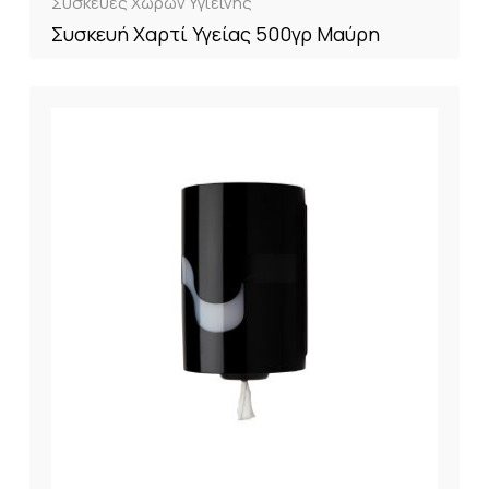
Συσκευές Χώρων Υγιεινής
Συσκευή Χαρτί Υγείας 500γρ Μαύρη