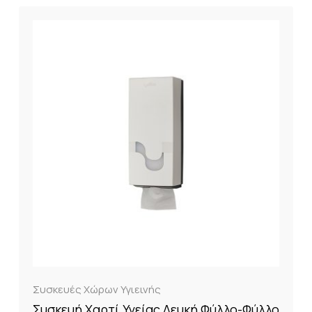
Συσκευές Χώρων Υγιεινής
Συσκευή Χαρτί Υγείας Λευκή Φύλλο-Φύλλο