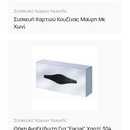
Συσκευές Χώρων Υγιεινής
Συσκευή Χαρτιού Κουζίνας Μαύρη Με
Χωνί
Συσκευές Χώρων Υγιεινής
Θήκη Ανοξείδωτη Για “Facial” Xαρτί 304