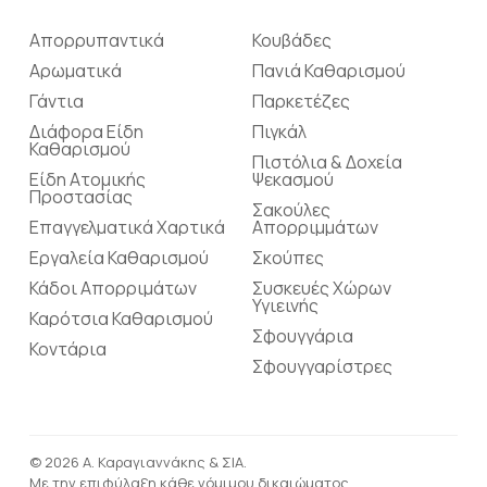
Απορρυπαντικά
Κουβάδες
Αρωματικά
Πανιά Καθαρισμού
Γάντια
Παρκετέζες
Διάφορα Είδη
Πιγκάλ
Καθαρισμού
Πιστόλια & Δοχεία
Είδη Ατομικής
Ψεκασμού
Προστασίας
Σακούλες
Επαγγελματικά Χαρτικά
Απορριμμάτων
Εργαλεία Καθαρισμού
Σκούπες
Κάδοι Απορριμάτων
Συσκευές Χώρων
Υγιεινής
Καρότσια Καθαρισμού
Σφουγγάρια
Κοντάρια
Σφουγγαρίστρες
© 2026 Α. Καραγιαννάκης & ΣΙΑ.
Με την επιφύλαξη κάθε νόμιμου δικαιώματος.