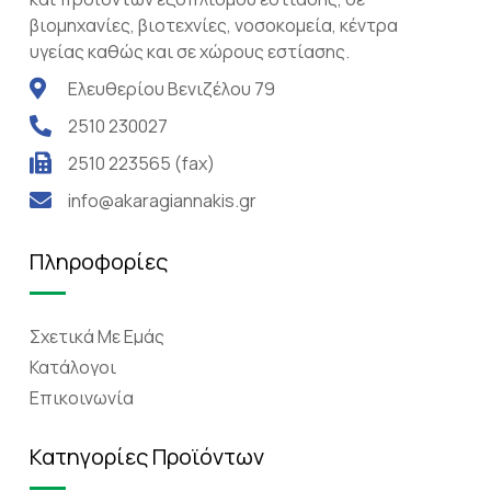
βιομηχανίες, βιοτεχνίες, νοσοκομεία, κέντρα
υγείας καθώς και σε χώρους εστίασης.
Ελευθερίου Βενιζέλου 79
2510 230027
2510 223565 (fax)
info@akaragiannakis.gr
Πληροφορίες
Σχετικά Mε Eμάς
Κατάλογοι
Επικοινωνία
Κατηγορίες Προϊόντων