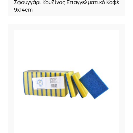
Σφουγγάρι Κουζίνας Επαγγελματικό Καφέ
9x14cm