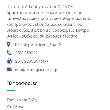
Η εταιρία Α. Καραγιαννάκης & ΣΙΑ ΟΕ
δραστηριοποιείτε στη χονδρική πώληση
επαγγελματικών προϊόντων καθαρισμού καθώς
και προϊόντων εξοπλισμού εστίασης, σε
βιομηχανίες, βιοτεχνίες, νοσοκομεία, κέντρα
υγείας καθώς και σε χώρους εστίασης.
Ελευθερίου Βενιζέλου 79
2510 230027
2510 223565 (fax)
info@akaragiannakis.gr
Πληροφορίες
Σχετικά Mε Eμάς
Κατάλογοι