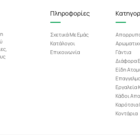
Πληροφορίες
Κατηγορ
τη
Σχετικά Mε Eμάς
Απορρυπα
ύ
Κατάλογοι
Αρωματικ
ες,
Επικοινωνία
Γάντια
ους
Διάφορα 
Είδη Ατομ
Επαγγελμα
Εργαλεία
Κάδοι Απ
Καρότσια
Κοντάρια