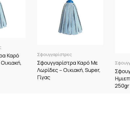
ς
Σφουγγαρίστρες
ρα Καρό
Σφουγγαρίστρα Καρό Με
 Οικιακή,
Σφουγγ
Λωρίδες – Οικιακή, Super,
Σφουγ
Γίγας
Ημιεπ
250gr