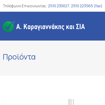
Skip
Τηλέφωνο Επικοινωνίας:
2510 230027
,
2510 223565 (fax)
to
content
Προϊόντα