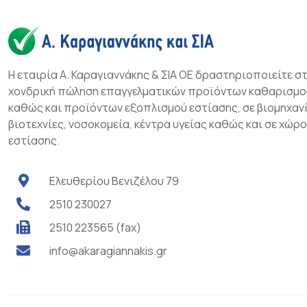
Η εταιρία Α. Καραγιαννάκης & ΣΙΑ ΟΕ δραστηριοποιείτε σ
χονδρική πώληση επαγγελματικών προϊόντων καθαρισμο
καθώς και προϊόντων εξοπλισμού εστίασης, σε βιομηχανί
βιοτεχνίες, νοσοκομεία, κέντρα υγείας καθώς και σε χώρ
εστίασης.
Ελευθερίου Βενιζέλου 79
2510 230027
2510 223565 (fax)
info@akaragiannakis.gr