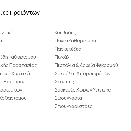
ίες Προϊόντων
ντικά
Κουβάδες
ά
Πανιά Καθαρισμού
Παρκετέζες
Είδη Καθαρισμού
Πιγκάλ
ικής Προστασίας
Πιστόλια & Δοχεία Ψεκασμού
τικά Χαρτικά
Σακούλες Απορριμμάτων
 Καθαρισμού
Σκούπες
ορριμάτων
Συσκευές Χώρων Υγιεινής
 Καθαρισμού
Σφουγγάρια
Σφουγγαρίστρες