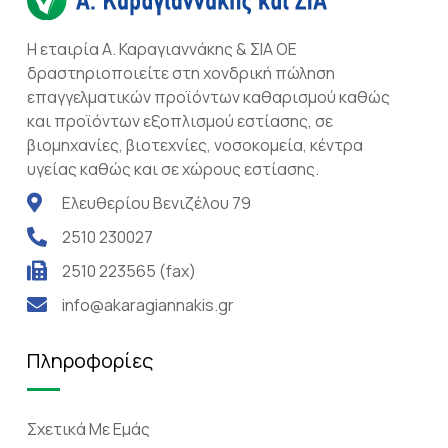
Η εταιρία Α. Καραγιαννάκης & ΣΙΑ ΟΕ
δραστηριοποιείτε στη χονδρική πώληση
επαγγελματικών προϊόντων καθαρισμού καθώς
και προϊόντων εξοπλισμού εστίασης, σε
βιομηχανίες, βιοτεχνίες, νοσοκομεία, κέντρα
υγείας καθώς και σε χώρους εστίασης.
Ελευθερίου Βενιζέλου 79
2510 230027
2510 223565 (fax)
info@akaragiannakis.gr
Πληροφορίες
Σχετικά Mε Eμάς