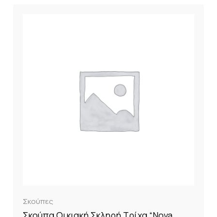
Σκούπες
Σκούπα Οικιακή Σκληρή Τρίχα “Nova