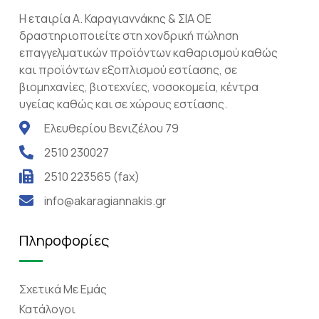
Η εταιρία Α. Καραγιαννάκης & ΣΙΑ ΟΕ
δραστηριοποιείτε στη χονδρική πώληση
επαγγελματικών προϊόντων καθαρισμού καθώς
και προϊόντων εξοπλισμού εστίασης, σε
βιομηχανίες, βιοτεχνίες, νοσοκομεία, κέντρα
υγείας καθώς και σε χώρους εστίασης.
Ελευθερίου Βενιζέλου 79
2510 230027
2510 223565 (fax)
info@akaragiannakis.gr
Πληροφορίες
Σχετικά Mε Eμάς
Κατάλογοι