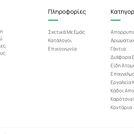
Πληροφορίες
Κατηγορ
τη
Σχετικά Mε Eμάς
Απορρυπα
ύ
Κατάλογοι
Αρωματικ
ες,
Επικοινωνία
Γάντια
ους
Διάφορα 
Είδη Ατομ
Επαγγελμα
Εργαλεία
Κάδοι Απ
Καρότσια
Κοντάρια