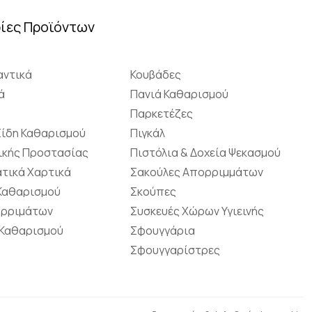
ίες Προϊόντων
ντικά
Κουβάδες
ά
Πανιά Καθαρισμού
Παρκετέζες
Είδη Καθαρισμού
Πιγκάλ
ικής Προστασίας
Πιστόλια & Δοχεία Ψεκασμού
τικά Χαρτικά
Σακούλες Απορριμμάτων
 Καθαρισμού
Σκούπες
ορριμάτων
Συσκευές Χώρων Υγιεινής
 Καθαρισμού
Σφουγγάρια
Σφουγγαρίστρες