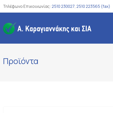
Skip
Τηλέφωνο Επικοινωνίας:
2510 230027
,
2510 223565 (fax)
to
content
Προϊόντα