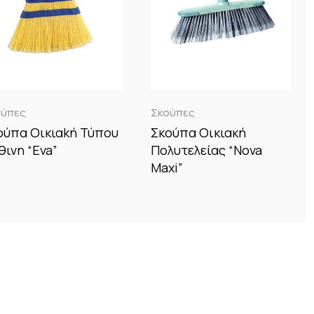
ούπες
Σκούπες
ούπα Οικιαkή Τύπου
Σκούπα Οικιακή
θινη “Eva”
Πολυτελείας “Nova
Maxi”