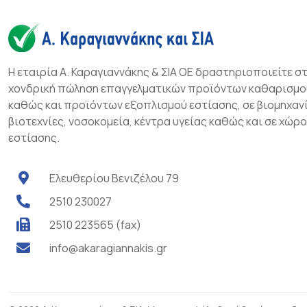
Η εταιρία Α. Καραγιαννάκης & ΣΙΑ ΟΕ δραστηριοποιείτε σ
χονδρική πώληση επαγγελματικών προϊόντων καθαρισμο
καθώς και προϊόντων εξοπλισμού εστίασης, σε βιομηχανί
βιοτεχνίες, νοσοκομεία, κέντρα υγείας καθώς και σε χώρ
εστίασης.
Ελευθερίου Βενιζέλου 79
2510 230027
2510 223565 (fax)
info@akaragiannakis.gr