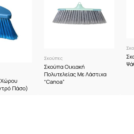
Σκ
Σκ
Σκούπες
Ψά
Σκούπα Οικιακή
Πολυτελείας Με Λάστιχα
 Χώρου
“Canoa”
οντρό Πάσο)