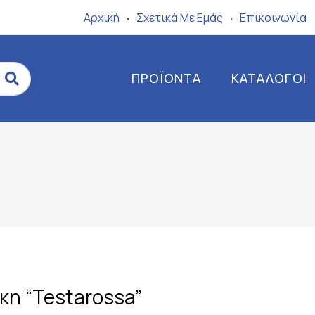
Αρχική
Σχετικά Mε Eμάς
Επικοινωνία
ΠΡΟΪΌΝΤΑ
ΚΑΤΆΛΟΓΟΙ
κη “Testarossa”