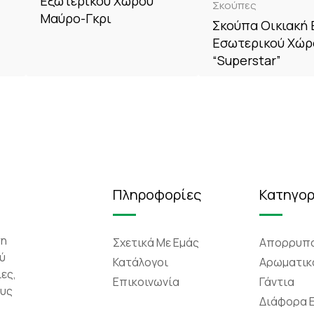
Εξωτερικού Χώρου
Σκούπες
Μαύρο-Γκρι
Σκούπα Οικιακή 
Εσωτερικού Χώρ
“Superstar”
Πληροφορίες
Κατηγορ
τη
Σχετικά Mε Eμάς
Απορρυπα
ύ
Κατάλογοι
Αρωματικ
ες,
Επικοινωνία
Γάντια
ους
Διάφορα 