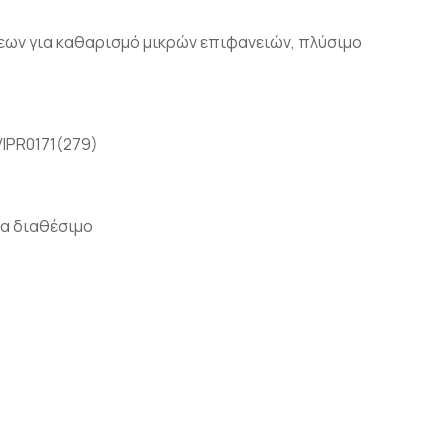
ων για καθαρισμό μικρών επιφανειών, πλύσιμο
VIPR0171(279)
α διαθέσιμο