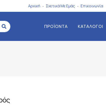
Αρχική
Σχετικά Mε Eμάς
Επικοινωνία
ΠΡΟΪΌΝΤΑ
ΚΑΤΆΛΟΓΟΙ
ρός