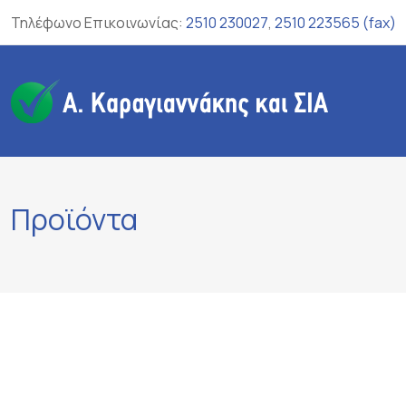
Skip
Τηλέφωνο Επικοινωνίας:
2510 230027
,
2510 223565 (fax)
to
content
Προϊόντα