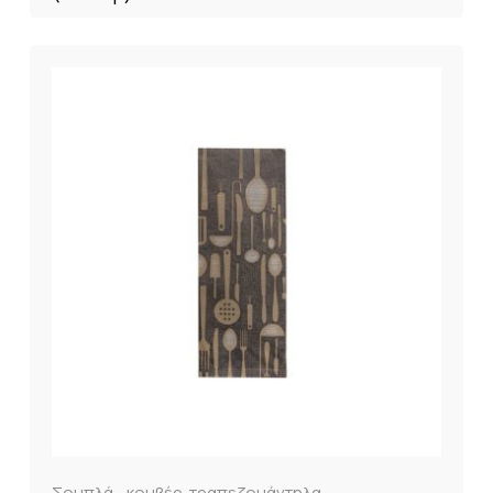
Σουπλά - κουβέρ-τραπεζομάντηλα