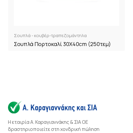
Σουπλά - κουβέρ-τραπεζομάντηλα
Σουπλά Πορτοκαλί 30Χ40cm (250τεμ)
Η εταιρία Α. Καραγιαννάκης & ΣΙΑ ΟΕ
δραστηριοποιείτε στη χονδρική πώληση