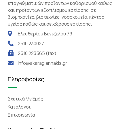
επαγγελματικών προϊόντων καθαρισμού καθώς
και προϊόντων εξοπλισμού εστίασης, σε
βιομηχανίες, βιοτεχνίες, νοσοκομεία, κέντρα
υγείας καθώς και σε χώρους εστίασης.
Ελευθερίου Βενιζέλου 79
2510 230027
2510 223565 (fax)
info@akaragiannakis.gr
Πληροφορίες
Σχετικά Mε Eμάς
Κατάλογοι
Επικοινωνία