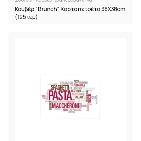
Κουβέρ “Brunch” Χαρτοπετσέτα 38X38cm
(125τεμ)