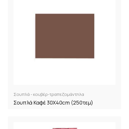
Σουπλά - κουβέρ-τραπεζομάντηλα
Σουπλά Καφέ 30Χ40cm (250τεμ)