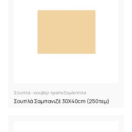
Σουπλά - κουβέρ-τραπεζομάντηλα
Σουπλά Σαμπανιζέ 30Χ40cm (250τεμ)