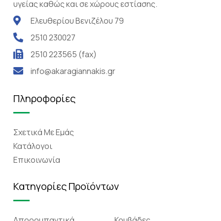
υγείας καθώς και σε χώρους εστίασης.
Ελευθερίου Βενιζέλου 79
2510 230027
2510 223565 (fax)
info@akaragiannakis.gr
Πληροφορίες
Σχετικά Mε Eμάς
Κατάλογοι
Επικοινωνία
Κατηγορίες Προϊόντων
Απορρυπαντικά
Κουβάδες