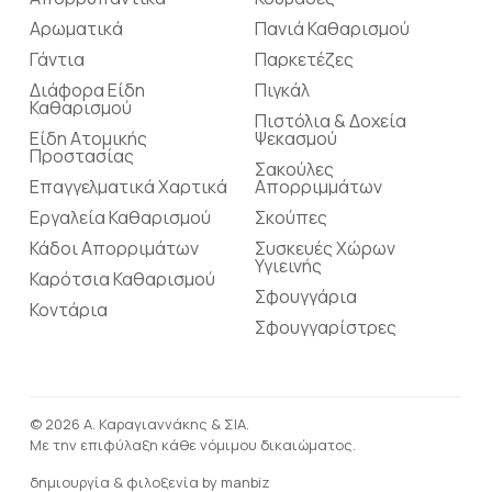
Αρωματικά
Πανιά Καθαρισμού
Γάντια
Παρκετέζες
Διάφορα Είδη
Πιγκάλ
Καθαρισμού
Πιστόλια & Δοχεία
Είδη Ατομικής
Ψεκασμού
Προστασίας
Σακούλες
Επαγγελματικά Χαρτικά
Απορριμμάτων
Εργαλεία Καθαρισμού
Σκούπες
Κάδοι Απορριμάτων
Συσκευές Χώρων
Υγιεινής
Καρότσια Καθαρισμού
Σφουγγάρια
Κοντάρια
Σφουγγαρίστρες
© 2026 Α. Καραγιαννάκης & ΣΙΑ.
Με την επιφύλαξη κάθε νόμιμου δικαιώματος.
δημιουργία & φιλοξενία by
manbiz