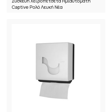
Συσκευή Χειροπετσέτα Ημιαυτόματη
Captive Ρολό Λευκή Νέα