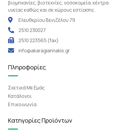
βιομηχανίες, βιοτεχνίες, νοσοκομεία, κέντρα
υγείας καθώς και σε χώρους εστίασης.
Ελευθερίου Βενιζέλου 79
2510 230027
2510 223565 (fax)
info@akaragiannakis.gr
Πληροφορίες
Σχετικά Mε Eμάς
Κατάλογοι
Επικοινωνία
Κατηγορίες Προϊόντων