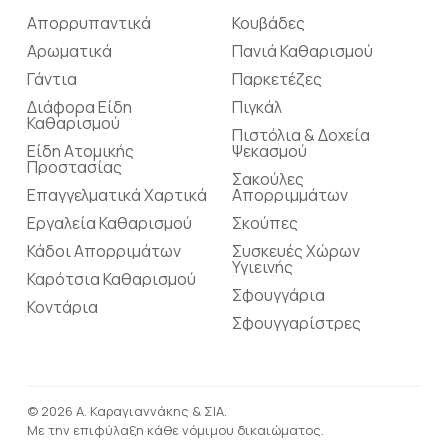
Απορρυπαντικά
Κουβάδες
Αρωματικά
Πανιά Καθαρισμού
Γάντια
Παρκετέζες
Διάφορα Είδη
Πιγκάλ
Καθαρισμού
Πιστόλια & Δοχεία
Είδη Ατομικής
Ψεκασμού
Προστασίας
Σακούλες
Επαγγελματικά Χαρτικά
Απορριμμάτων
Εργαλεία Καθαρισμού
Σκούπες
Κάδοι Απορριμάτων
Συσκευές Χώρων
Υγιεινής
Καρότσια Καθαρισμού
Σφουγγάρια
Κοντάρια
Σφουγγαρίστρες
© 2026 Α. Καραγιαννάκης & ΣΙΑ.
Με την επιφύλαξη κάθε νόμιμου δικαιώματος.