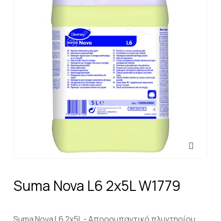
Suma Nova L6 2x5L W1779
Suma Nova L6 2x5L - Απορρυπαντικό πλυντηρίου