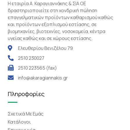
Η εταιρία Α. Καραγιαννάκης & ΣΙΑ ΟΕ
δραστηριοποιείτε στη χονδρική πώληση
επαγγελματικών προϊόντων καθαρισμού καθώς
και προϊόντων εξοπλισμού εστίασης, σε
βιομηχανίες, βιοτεχνίες, νοσοκομεία, κέντρα
υγείας καθώς και σε χώρους εστίασης.
Ελευθερίου Βενιζέλου 79
2510 230027
2510 223565 (fax)
info@akaragiannakis.gr
Πληροφορίες
Σχετικά Mε Eμάς
Κατάλογοι
Επικοινωνία