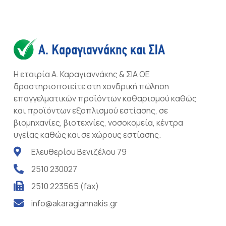
Η εταιρία Α. Καραγιαννάκης & ΣΙΑ ΟΕ
δραστηριοποιείτε στη χονδρική πώληση
επαγγελματικών προϊόντων καθαρισμού καθώς
και προϊόντων εξοπλισμού εστίασης, σε
βιομηχανίες, βιοτεχνίες, νοσοκομεία, κέντρα
υγείας καθώς και σε χώρους εστίασης.
Ελευθερίου Βενιζέλου 79
2510 230027
2510 223565 (fax)
info@akaragiannakis.gr