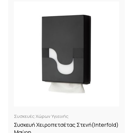
Συσκευές Χώρων Υγιεινής
Συσκευή Χειροπετσέτας Στενή(Interfold)
Μαύρη