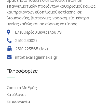
δραστηριοποιείτε στη χονδρική πώληση
επαγγελματικών προϊόντων καθαρισμού καθώς
και προϊόντων εξοπλισμού εστίασης, σε
βιομηχανίες, βιοτεχνίες, νοσοκομεία, κέντρα
υγείας καθώς και σε χώρους εστίασης.
Ελευθερίου Βενιζέλου 79
2510 230027
2510 223565 (fax)
info@akaragiannakis.gr
Πληροφορίες
Σχετικά Mε Eμάς
Κατάλογοι
Επικοινωνία