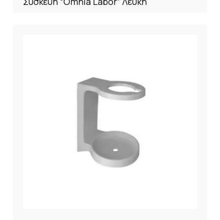
Συσκευή “Omnia Labor” Λευκή