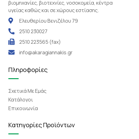
βιομηχανίες, βιοτεχνίες, νοσοκομεία, κέντρα
υγείας καθώς και σε χώρους εστίασης.
Ελευθερίου Βενιζέλου 79
2510 230027
2510 223565 (fax)
info@akaragiannakis.gr
Πληροφορίες
Σχετικά Mε Eμάς
Κατάλογοι
Επικοινωνία
Κατηγορίες Προϊόντων