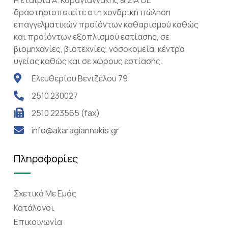
δραστηριοποιείτε στη χονδρική πώληση
επαγγελματικών προϊόντων καθαρισμού καθώς
και προϊόντων εξοπλισμού εστίασης, σε
βιομηχανίες, βιοτεχνίες, νοσοκομεία, κέντρα
υγείας καθώς και σε χώρους εστίασης.
Ελευθερίου Βενιζέλου 79
2510 230027
2510 223565 (fax)
info@akaragiannakis.gr
Πληροφορίες
Σχετικά Mε Eμάς
Κατάλογοι
Επικοινωνία