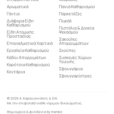
Αρωματικά
Πανιά Καθαρισμού
Γάντια
Παρκετέζες
Διάφορα Είδη
Πιγκάλ
Καθαρισμού
Πιστόλια & Δοχεία
Είδη Ατομικής
Ψεκασμού
Προστασίας
Σακούλες
Επαγγελματικά Χαρτικά
Απορριμμάτων
Εργαλεία Καθαρισμού
Σκούπες
Κάδοι Απορριμάτων
Συσκευές Χώρων
Υγιεινής
Καρότσια Καθαρισμού
Σφουγγάρια
Κοντάρια
Σφουγγαρίστρες
© 2026 Α. Καραγιαννάκης & ΣΙΑ.
Με την επιφύλαξη κάθε νόμιμου δικαιώματος.
δημιουργία & φιλοξενία by
manbiz