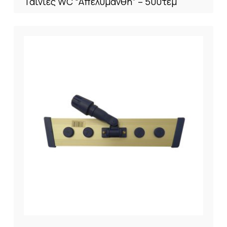
Ταινίες WC “Απελυμάνθη” – 500τεμ