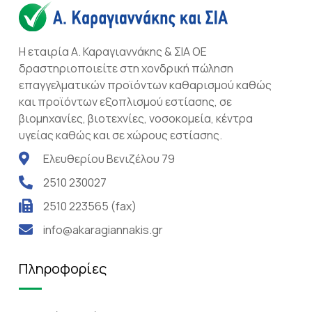
Η εταιρία Α. Καραγιαννάκης & ΣΙΑ ΟΕ
δραστηριοποιείτε στη χονδρική πώληση
επαγγελματικών προϊόντων καθαρισμού καθώς
και προϊόντων εξοπλισμού εστίασης, σε
βιομηχανίες, βιοτεχνίες, νοσοκομεία, κέντρα
υγείας καθώς και σε χώρους εστίασης.
Ελευθερίου Βενιζέλου 79
2510 230027
2510 223565 (fax)
info@akaragiannakis.gr
Πληροφορίες