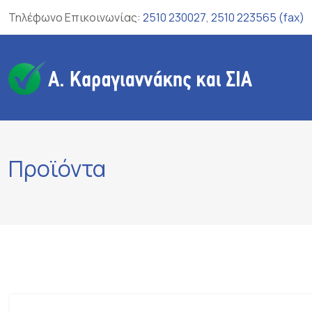
Skip
Τηλέφωνο Επικοινωνίας:
2510 230027
,
2510 223565 (fax)
to
content
Προϊόντα