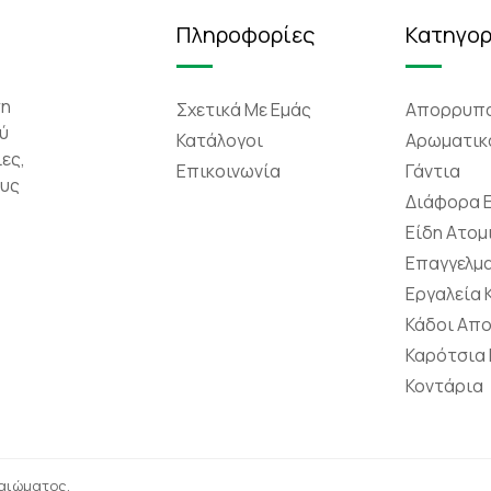
Πληροφορίες
Κατηγορ
τη
Σχετικά Mε Eμάς
Απορρυπα
ύ
Κατάλογοι
Αρωματικ
ες,
Επικοινωνία
Γάντια
ους
Διάφορα 
Είδη Ατομ
Επαγγελμα
Εργαλεία
Κάδοι Απ
Καρότσια
Κοντάρια
καιώματος.