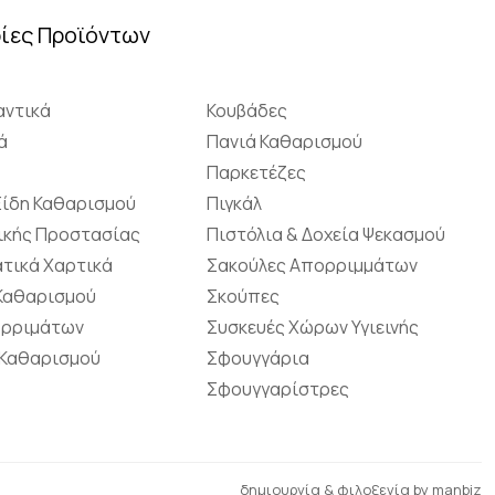
ίες Προϊόντων
ντικά
Κουβάδες
ά
Πανιά Καθαρισμού
Παρκετέζες
Είδη Καθαρισμού
Πιγκάλ
ικής Προστασίας
Πιστόλια & Δοχεία Ψεκασμού
τικά Χαρτικά
Σακούλες Απορριμμάτων
 Καθαρισμού
Σκούπες
ορριμάτων
Συσκευές Χώρων Υγιεινής
 Καθαρισμού
Σφουγγάρια
Σφουγγαρίστρες
δημιουργία & φιλοξενία by
manbiz