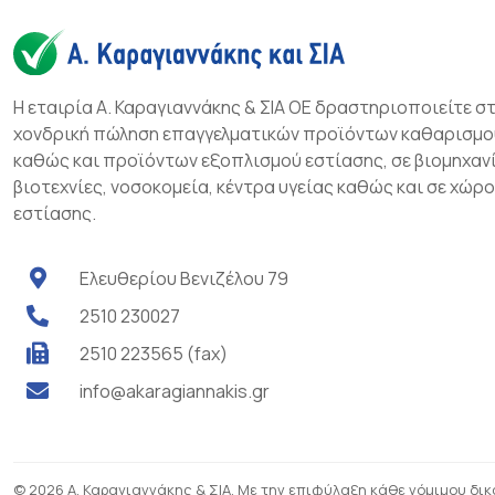
Η εταιρία Α. Καραγιαννάκης & ΣΙΑ ΟΕ δραστηριοποιείτε σ
χονδρική πώληση επαγγελματικών προϊόντων καθαρισμο
καθώς και προϊόντων εξοπλισμού εστίασης, σε βιομηχανί
βιοτεχνίες, νοσοκομεία, κέντρα υγείας καθώς και σε χώρ
εστίασης.
Ελευθερίου Βενιζέλου 79
2510 230027
2510 223565 (fax)
info@akaragiannakis.gr
© 2026 Α. Καραγιαννάκης & ΣΙΑ. Με την επιφύλαξη κάθε νόμιμου δι