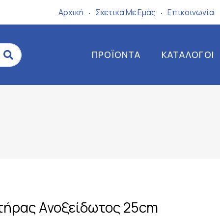
Αρχική
Σχετικά Mε Eμάς
Επικοινωνία
ΠΡΟΪΌΝΤΑ
ΚΑΤΆΛΟΓΟΙ
τήρας Ανοξείδωτος 25cm