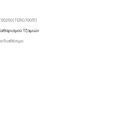
T00250(TERG70031)
Καθαρισμού Τζαμιών
α διαθέσιμο