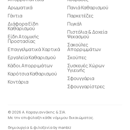
Αρωματικά
Πανιά Καθαρισμού
Γάντια
Παρκετέζες
Διάφορα Είδη
Πιγκάλ
Καθαρισμού
Πιστόλια & Δοχεία
Είδη Ατομικής
Ψεκασμού
Προστασίας
Σακούλες
Επαγγελματικά Χαρτικά
Απορριμμάτων
Εργαλεία Καθαρισμού
Σκούπες
Κάδοι Απορριμάτων
Συσκευές Χώρων
Υγιεινής
Καρότσια Καθαρισμού
Σφουγγάρια
Κοντάρια
Σφουγγαρίστρες
© 2026 Α. Καραγιαννάκης & ΣΙΑ.
Με την επιφύλαξη κάθε νόμιμου δικαιώματος.
δημιουργία & φιλοξενία by
manbiz