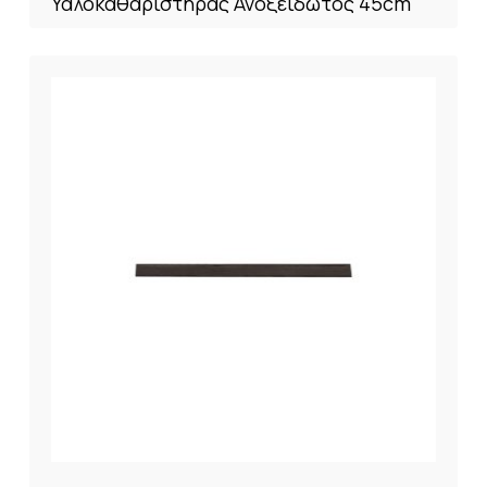
Υαλοκαθαριστήρας Ανοξείδωτος 45cm