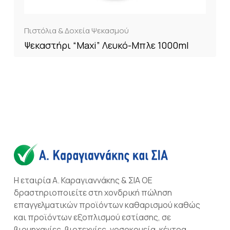
Πιστόλια & Δοχεία Ψεκασμού
Ψεκαστήρι “Maxi” Λευκό-Μπλε 1000ml
Η εταιρία Α. Καραγιαννάκης & ΣΙΑ ΟΕ
δραστηριοποιείτε στη χονδρική πώληση
επαγγελματικών προϊόντων καθαρισμού καθώς
και προϊόντων εξοπλισμού εστίασης, σε
βιομηχανίες, βιοτεχνίες, νοσοκομεία, κέντρα