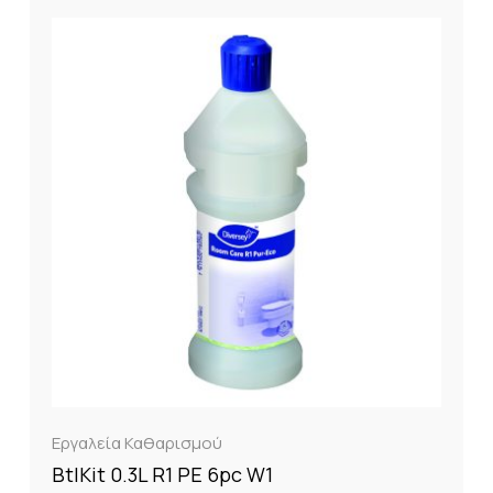
Εργαλεία Καθαρισμού
BtlKit 0.3L R1 PE 6pc W1