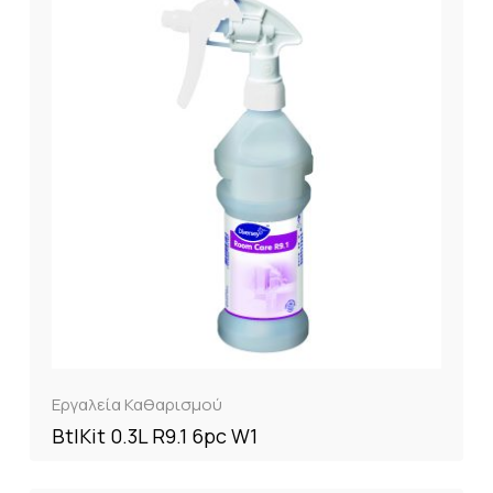
Εργαλεία Καθαρισμού
BtlKit 0.3L R9.1 6pc W1