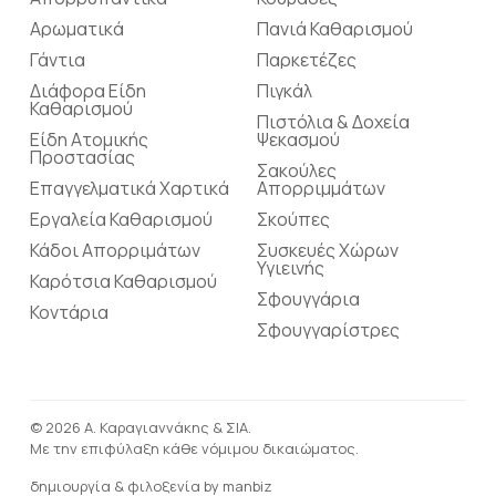
Αρωματικά
Πανιά Καθαρισμού
Γάντια
Παρκετέζες
Διάφορα Είδη
Πιγκάλ
Καθαρισμού
Πιστόλια & Δοχεία
Είδη Ατομικής
Ψεκασμού
Προστασίας
Σακούλες
Επαγγελματικά Χαρτικά
Απορριμμάτων
Εργαλεία Καθαρισμού
Σκούπες
Κάδοι Απορριμάτων
Συσκευές Χώρων
Υγιεινής
Καρότσια Καθαρισμού
Σφουγγάρια
Κοντάρια
Σφουγγαρίστρες
© 2026 Α. Καραγιαννάκης & ΣΙΑ.
Με την επιφύλαξη κάθε νόμιμου δικαιώματος.
δημιουργία & φιλοξενία by
manbiz