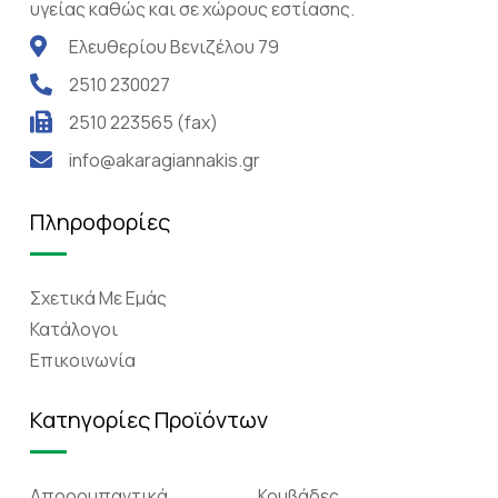
υγείας καθώς και σε χώρους εστίασης.
Ελευθερίου Βενιζέλου 79
2510 230027
2510 223565 (fax)
info@akaragiannakis.gr
Πληροφορίες
Σχετικά Mε Eμάς
Κατάλογοι
Επικοινωνία
Κατηγορίες Προϊόντων
Απορρυπαντικά
Κουβάδες