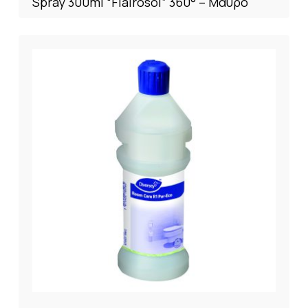
Spray 300ml “Flairosol” 360° – Μαύρο