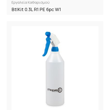
Εργαλεία Καθαρισμού
BtlKit 0.3L R1 PE 6pc W1